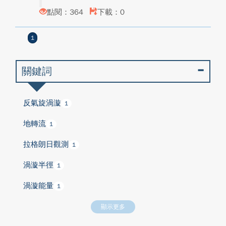
點閱：364
下載：0
1
關鍵詞
反氣旋渦漩
1
地轉流
1
拉格朗日觀測
1
渦漩半徑
1
渦漩能量
1
顯示更多