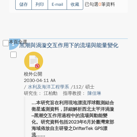
已勾選
0
筆資料
儲存
列印
E-mail
收藏
本頁全選
1
黑潮與渦漩交互作用下的流場與能量變化
校外公開
2030-04-11 AA
/
水利及海洋工程學系
/112/ 碩士
研究生： 江柏勳
指導教授：
陳佳琳
本研究旨在利用現地漂流浮球觀測結合
衛星遙測資料，詳細解析西北太平洋渦漩
–黑潮交互作用過程中的流場與動能變
化。研究資料包括2023年6月於臺灣東部
海域佈放自主研發之DrifterTek GPS漂
流...