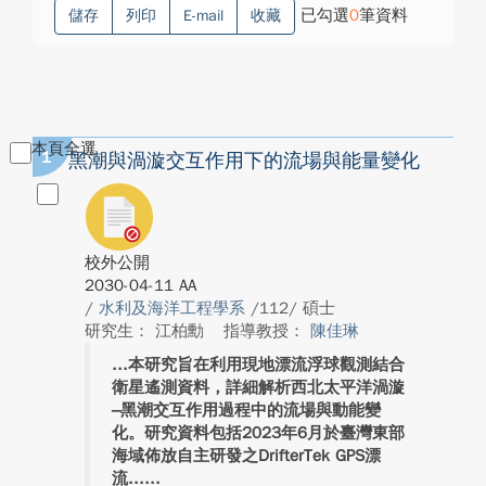
已勾選
0
筆資料
儲存
列印
E-mail
收藏
本頁全選
1
黑潮與渦漩交互作用下的流場與能量變化
校外公開
2030-04-11 AA
/
水利及海洋工程學系
/112/ 碩士
研究生： 江柏勳
指導教授：
陳佳琳
本研究旨在利用現地漂流浮球觀測結合
衛星遙測資料，詳細解析西北太平洋渦漩
–黑潮交互作用過程中的流場與動能變
化。研究資料包括2023年6月於臺灣東部
海域佈放自主研發之DrifterTek GPS漂
流...