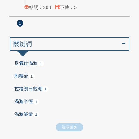
點閱：364
下載：0
1
關鍵詞
反氣旋渦漩
1
地轉流
1
拉格朗日觀測
1
渦漩半徑
1
渦漩能量
1
顯示更多