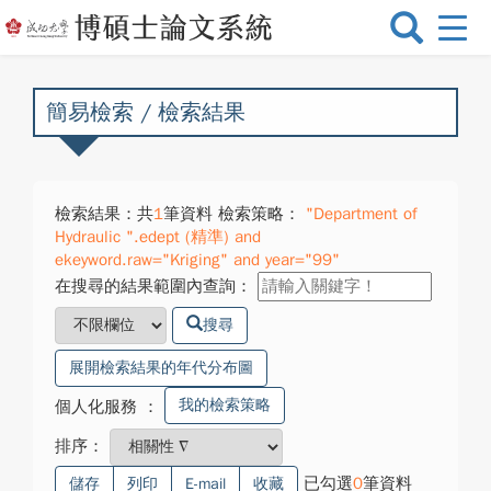
選
單
切
換
簡易檢索 / 檢索結果
檢索結果：共
1
筆資料 檢索策略：
"Department of
Hydraulic ".edept (精準) and
ekeyword.raw="Kriging" and year="99"
在搜尋的結果範圍內查詢：
搜尋
展開檢索結果的年代分布圖
我的檢索策略
個人化服務
：
排序：
已勾選
0
筆資料
儲存
列印
E-mail
收藏