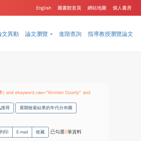
English
圖書館首頁
網站地圖
個人書房
論文異動
論文瀏覽
進階查詢
指導教授瀏覽論文
準) and ekeyword.raw="Kinmen County" and
搜尋
展開檢索結果的年代分布圖
已勾選
0
筆資料
列印
E-mail
收藏