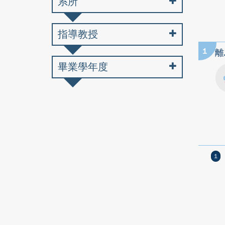
系所
指導教授
1
離
畢業學年度
1