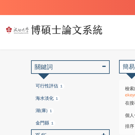
簡易
關鍵詞
可行性評估
1
檢索
ekey
海水淡化
1
在搜
湖(庫)
1
個人
金門縣
1
排序