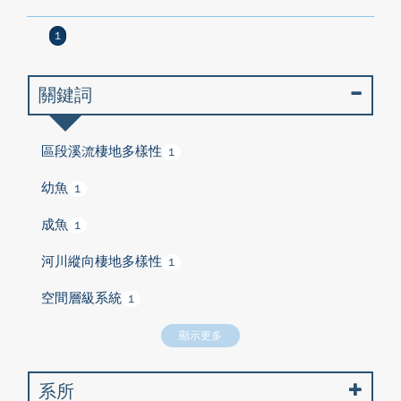
1
關鍵詞
區段溪流棲地多樣性
1
幼魚
1
成魚
1
河川縱向棲地多樣性
1
空間層級系統
1
顯示更多
系所