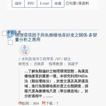
已勾選
0
筆資料
儲存
列印
E-mail
收藏
本頁全選
1
物理環境因子與魚類棲地喜好度之關係-多變
量分析之應用
/
水利及海洋工程學系
/97/ 碩士
研究生： 呂映昇
指導教授：
孫建平
了解魚類偏好之物理環境型態，為溪流
棲地復育的重要一環。本研究利用PAEDs
法（類似電格法），於曾文溪及高屏溪流
域，進行魚類棲地喜好度之生態調查，採
樣尺度為微棲地尺度（單位棲息地）。於
分析過程中，...
點閱：364
下載：7