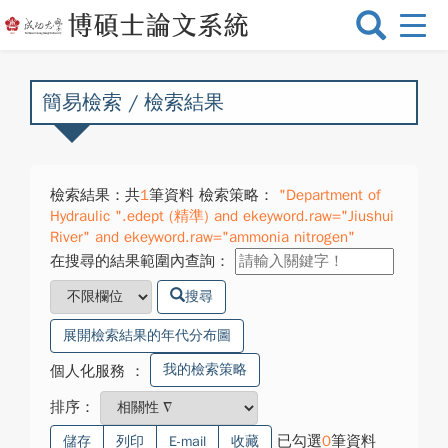
選
單
切
換
簡易檢索 / 檢索結果
檢索結果：共
1
筆資料 檢索策略：
"Department of
Hydraulic ".edept (精準) and ekeyword.raw="Jiushui
River" and ekeyword.raw="ammonia nitrogen"
在搜尋的結果範圍內查詢：
搜尋
展開檢索結果的年代分布圖
我的檢索策略
個人化服務
：
排序：
已勾選
0
筆資料
儲存
列印
E-mail
收藏