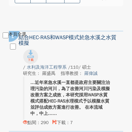
本頁全選
1
結合HEC-RAS和WASP模式於急水溪之水質
模擬
/
水利及海洋工程學系
/110/ 碩士
研究生： 羅盛禹
指導教授：
羅偉誠
近年來急水溪一直都是政府主要關注治
理污染的河川，為了改善河川污染及模擬
改善方案之成效，本研究採用WASP水質
模式搭配HEC-RAS水理模式予以模擬水質
並評估成效方案進行改善。 在本流域
中，中上...
點閱：290
下載：7