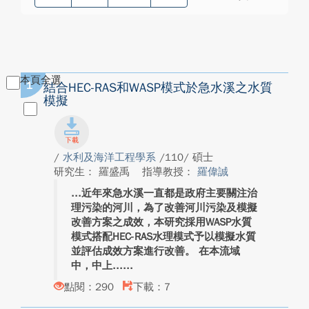
本頁全選
1
結合HEC-RAS和WASP模式於急水溪之水質
模擬
/
水利及海洋工程學系
/110/ 碩士
研究生： 羅盛禹
指導教授：
羅偉誠
近年來急水溪一直都是政府主要關注治
理污染的河川，為了改善河川污染及模擬
改善方案之成效，本研究採用WASP水質
模式搭配HEC-RAS水理模式予以模擬水質
並評估成效方案進行改善。 在本流域
中，中上...
點閱：290
下載：7