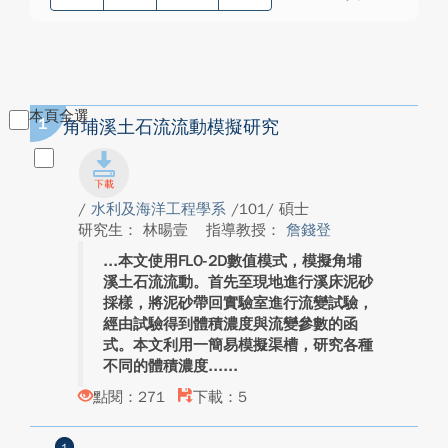
本頁全選
1
角埔溪土石流流動模擬研究
/
水利及海洋工程學系
/101/ 碩士
研究生： 林暘壹
指導教授：
詹錢登
本文使用FLO-2D數值模式，模擬角埔
溪土石流流動。首先至現地進行溪床泥砂
採樣，將泥砂帶回實驗室進行流變試驗，
經由試驗得到體積濃度與流變參數的函
式。本文利用一簡易模擬渠槽，研究各種
不同的體積濃度...
點閱：271
下載：5