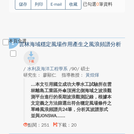
已勾選
0
筆資料
儲存
列印
E-mail
收藏
本頁全選
1
雲林海域穩定風場作用產生之風浪頻譜分析
/
水利及海洋工程學系
/90/ 碩士
研究生： 廖顯仁
指導教授：
黃煌煇
本文引用國立成功大學水工試驗所在雲
林離島工業區外傘頂洲北側海域之波浪觀
測平台進行的長期波浪觀測記錄，根據本
文定義之方法篩選出符合穩定風場條件之
單峰風浪頻譜共24筆，分析其波譜形式
並與JONSWA...
點閱：251
下載：20