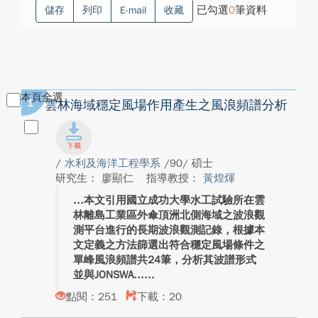
已勾選
0
筆資料
儲存
列印
E-mail
收藏
本頁全選
1
雲林海域穩定風場作用產生之風浪頻譜分析
/
水利及海洋工程學系
/90/ 碩士
研究生： 廖顯仁
指導教授：
黃煌煇
本文引用國立成功大學水工試驗所在雲
林離島工業區外傘頂洲北側海域之波浪觀
測平台進行的長期波浪觀測記錄，根據本
文定義之方法篩選出符合穩定風場條件之
單峰風浪頻譜共24筆，分析其波譜形式
並與JONSWA...
點閱：251
下載：20