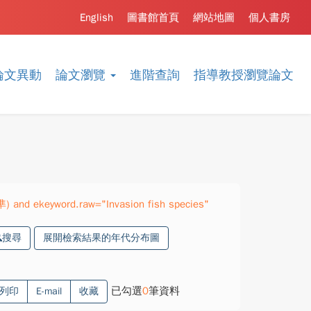
English
圖書館首頁
網站地圖
個人書房
論文異動
論文瀏覽
進階查詢
指導教授瀏覽論文
準) and ekeyword.raw="Invasion fish species"
搜尋
展開檢索結果的年代分布圖
已勾選
0
筆資料
列印
E-mail
收藏