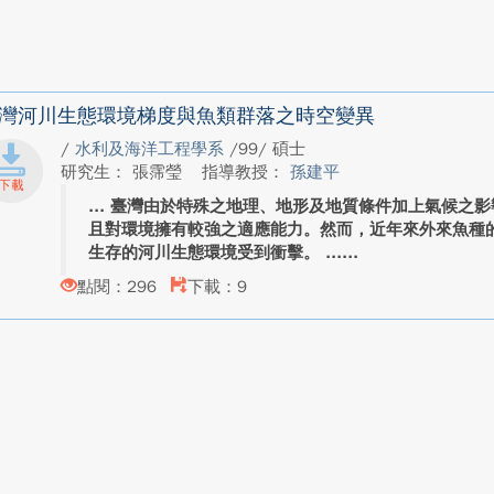
灣河川生態環境梯度與魚類群落之時空變異
/
水利及海洋工程學系
/99/ 碩士
研究生： 張霈瑩
指導教授：
孫建平
臺灣由於特殊之地理、地形及地質條件加上氣候之影
且對環境擁有較強之適應能力。然而，近年來外來魚種
生存的河川生態環境受到衝擊。 ...
點閱：296
下載：9