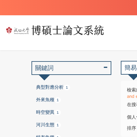
簡易
關鍵詞
典型對應分析
1
檢索
and 
外來魚種
1
在搜
時空變異
1
個人
河川生態
1
排序