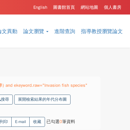
English
圖書館首頁
網站地圖
個人書房
論文異動
論文瀏覽
進階查詢
指導教授瀏覽論文
準) and ekeyword.raw="Invasion fish species"
搜尋
展開檢索結果的年代分布圖
已勾選
0
筆資料
列印
E-mail
收藏