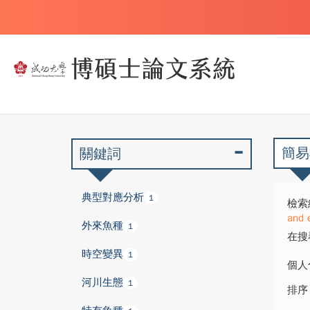
簡易
關鍵詞
典型對應分析
1
檢索
and 
外來魚種
1
在搜
時空變異
1
個人
河川生態
1
排序