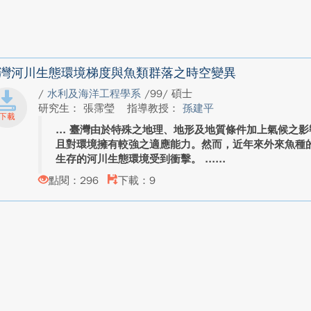
灣河川生態環境梯度與魚類群落之時空變異
/
水利及海洋工程學系
/99/ 碩士
研究生： 張霈瑩
指導教授：
孫建平
臺灣由於特殊之地理、地形及地質條件加上氣候之影
且對環境擁有較強之適應能力。然而，近年來外來魚種
生存的河川生態環境受到衝擊。 ...
點閱：296
下載：9