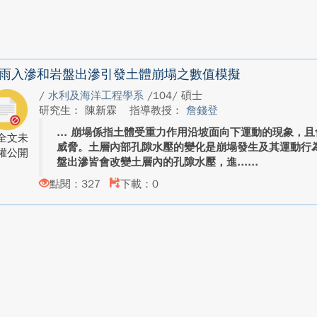
雨入滲和岩盤出滲引發土體崩塌之數值模擬
/
水利及海洋工程學系
/104/ 碩士
研究生： 陳新霖
指導教授：
詹錢登
崩塌係指土體受重力作用沿坡面向下運動的現象，且
全文未
威脅。土層內部孔隙水壓的變化是崩塌發生及其運動行
權公開
盤出滲皆會改變土層內的孔隙水壓，進...
點閱：327
下載：0