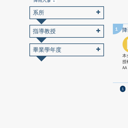
降雨入滲
1
系所
1
降
指導教授
畢業學年度
本
授
AA
1