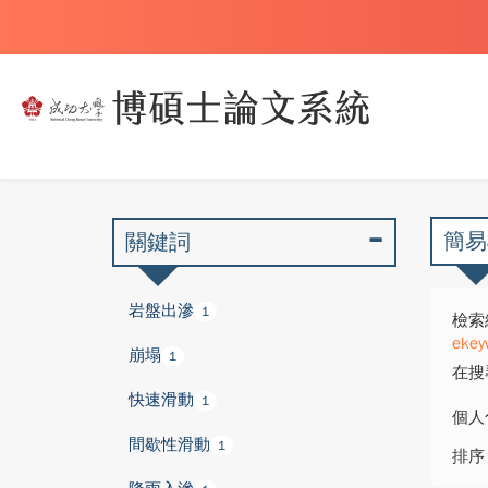
簡易
關鍵詞
岩盤出滲
1
檢索
ekey
崩塌
1
在搜
快速滑動
1
個人
間歇性滑動
1
排序