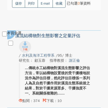
已勾選
0
筆資料
儲存
列印
E-mail
收藏
本頁全選
1
溪流結構物對生態影響之定量評估
/
水利及海洋工程學系
/95/ 博士
研究生： 顧玉蓉
指導教授：
謝正倫
傳統水工結構物對溪流生態影響之評估
方法，常以結構物設置後的受干擾棲地狀
況作為評估目標，然此評估目標係一系列
人為及自然干擾作用於溪流生態系統後之
結果，對於干擾來源眾多、干擾強度不
一、系統關係複雜的...
點閱：374
下載：10