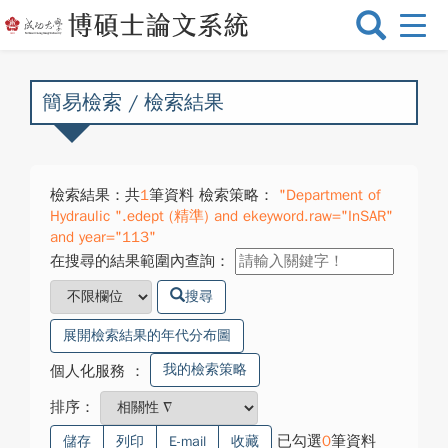
選
單
切
換
簡易檢索 / 檢索結果
檢索結果：共
1
筆資料 檢索策略：
"Department of
Hydraulic ".edept (精準) and ekeyword.raw="InSAR"
and year="113"
在搜尋的結果範圍內查詢：
搜尋
展開檢索結果的年代分布圖
我的檢索策略
個人化服務
：
排序：
已勾選
0
筆資料
儲存
列印
E-mail
收藏