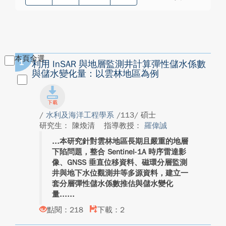
本頁全選
1
利用 InSAR 與地層監測井計算彈性儲水係數
與儲水變化量：以雲林地區為例
/
水利及海洋工程學系
/113/ 碩士
研究生： 陳煥清
指導教授：
羅偉誠
本研究針對雲林地區長期且嚴重的地層
下陷問題，整合 Sentinel-1A 時序雷達影
像、GNSS 垂直位移資料、磁環分層監測
井與地下水位觀測井等多源資料，建立一
套分層彈性儲水係數推估與儲水變化
量...
點閱：218
下載：2