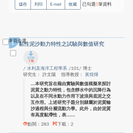
已勾選
0
筆資料
儲存
列印
E-mail
收藏
本頁全選
1
黏性泥沙動力特性之試驗與數值研究
/
水利及海洋工程學系
/101/ 博士
研究生： 許文陽
指導教授：
黃煌煇
本研究旨在藉由實驗與數值模擬來探討
泥質之動力特性，包含靜水中的沉降行為
以及在不同水動力作用下波浪與底泥之交
互作用。上述研究子題分別隸屬於泥質輸
沙過程與分層流動力學。此外，由於泥質
有高度黏滯性，表...
點閱：283
下載：2