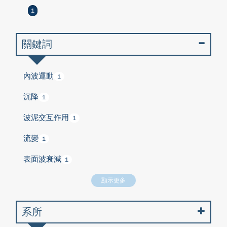
1
關鍵詞
內波運動
1
沉降
1
波泥交互作用
1
流變
1
表面波衰減
1
顯示更多
系所