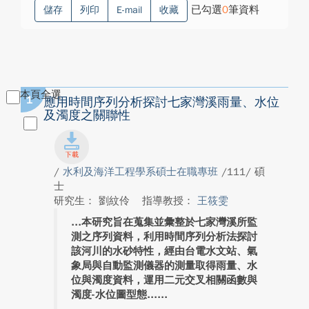
已勾選
0
筆資料
儲存
列印
E-mail
收藏
本頁全選
1
應用時間序列分析探討七家灣溪雨量、水位
及濁度之關聯性
/
水利及海洋工程學系碩士在職專班
/111/ 碩
士
研究生： 劉紋伶
指導教授：
王筱雯
本研究旨在蒐集並彙整於七家灣溪所監
測之序列資料，利用時間序列分析法探討
該河川的水砂特性，經由台電水文站、氣
象局與自動監測儀器的測量取得雨量、水
位與濁度資料，運用二元交叉相關函數與
濁度-水位圖型態...