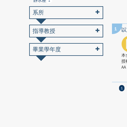
靜水壓
1
系所
1
以
指導教授
畢業學年度
本
授
AA
1