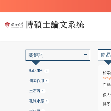
簡易
關鍵詞
動床條件
1
檢索
ekey
匍匐作用
1
在搜
土石流
1
個人
孔隙水壓
1
排序