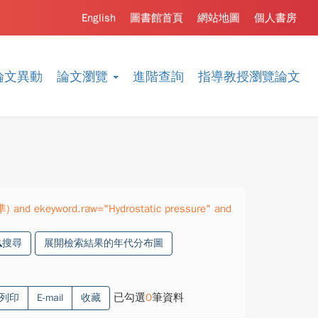
English
圖書館首頁
網站地圖
個人書房
論文異動
論文瀏覽
進階查詢
指導教授瀏覽論文
準) and ekeyword.raw="Hydrostatic pressure" and
搜尋
展開檢索結果的年代分布圖
已勾選
0
筆資料
列印
E-mail
收藏