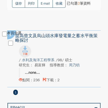
已勾選
0
筆資料
儲存
列印
E-mail
收藏
本頁全選
1
提高曾文及烏山頭水庫發電量之蓄水平衡策
略探討
/
水利及海洋工程學系
/98/ 碩士
研究生： 易富輝
指導教授：
周乃昉
none
點閱：236
下載：2
1