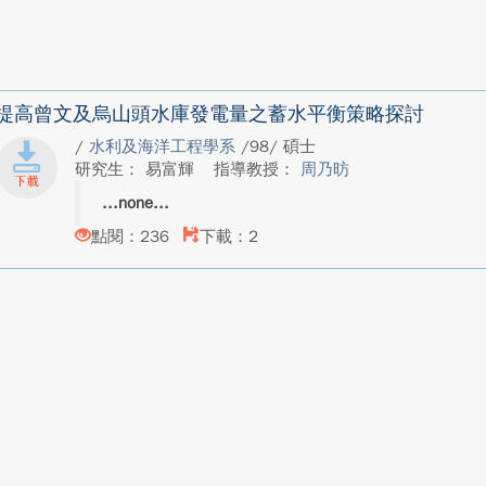
提高曾文及烏山頭水庫發電量之蓄水平衡策略探討
/
水利及海洋工程學系
/98/ 碩士
研究生： 易富輝
指導教授：
周乃昉
none
點閱：236
下載：2