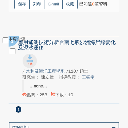
已勾選
0
筆資料
儲存
列印
E-mail
收藏
本頁全選
1
應用遙測技術分析台南七股沙洲海岸線變化
及泥沙運移
/
水利及海洋工程學系
/110/ 碩士
研究生： 陳立偉
指導教授：
王筱雯
none
點閱：253
下載：10
1