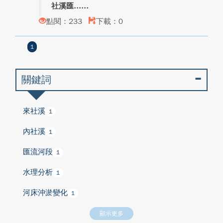
社溪匯...
點閱：233
下載：0
1
關鍵詞
來社溪
1
內社溪
1
匯流河段
1
水理分析
1
河床沖淤變化
1
顯示更多