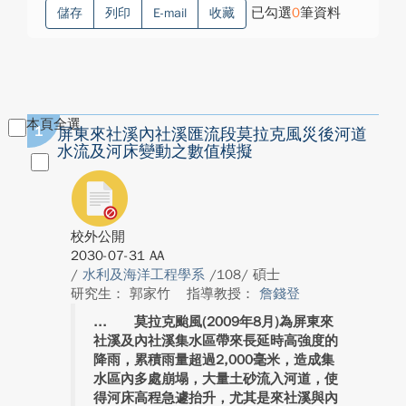
已勾選
0
筆資料
儲存
列印
E-mail
收藏
本頁全選
1
屏東來社溪內社溪匯流段莫拉克風災後河道
水流及河床變動之數值模擬
校外公開
2030-07-31 AA
/
水利及海洋工程學系
/108/ 碩士
研究生： 郭家竹
指導教授：
詹錢登
莫拉克颱風(2009年8月)為屏東來
社溪及內社溪集水區帶來長延時高強度的
降雨，累積雨量超過2,000毫米，造成集
水區內多處崩塌，大量土砂流入河道，使
得河床高程急遽抬升，尤其是來社溪與內