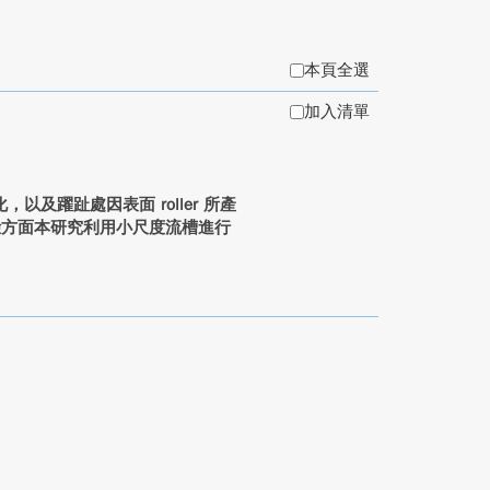
本頁全選
加入清單
及躍趾處因表面 roller 所產
。實驗方面本研究利用小尺度流槽進行