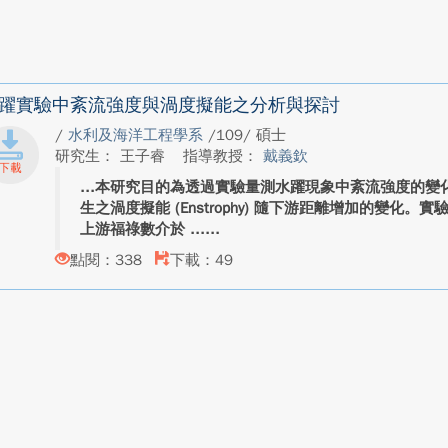
躍實驗中紊流強度與渦度擬能之分析與探討
/
水利及海洋工程學系
/109/ 碩士
研究生： 王子睿
指導教授：
戴義欽
本研究目的為透過實驗量測水躍現象中紊流強度的變化，以
生之渦度擬能 (Enstrophy) 隨下游距離增加的變化
上游福祿數介於 ...
點閱：338
下載：49