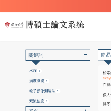
簡易
關鍵詞
水躍
1
檢索
ekey
渦度擬能
1
在搜
粒子影像測速法
1
個人
紊流強度
1
排序