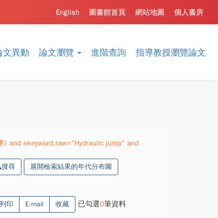
English
圖書館首頁
網站地圖
個人書房
論文異動
論文瀏覽
進階查詢
指導教授瀏覽論文
準) and ekeyword.raw="Hydraulic jump" and
搜尋
展開檢索結果的年代分布圖
已勾選
0
筆資料
列印
E-mail
收藏