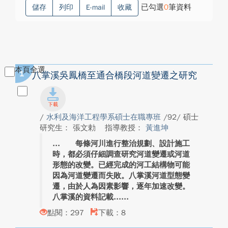
已勾選
0
筆資料
儲存
列印
E-mail
收藏
本頁全選
1
八掌溪吳鳳橋至通合橋段河道變遷之研究
/
水利及海洋工程學系碩士在職專班
/92/ 碩士
研究生： 張文勅
指導教授：
黃進坤
每條河川進行整治規劃、設計施工
時，都必須仔細調查研究河道變遷或河道
形態的改變。已經完成的河工結構物可能
因為河道變遷而失敗。八掌溪河道型態變
遷，由於人為因素影響，逐年加速改變。
八掌溪的資料記載...
點閱：297
下載：8