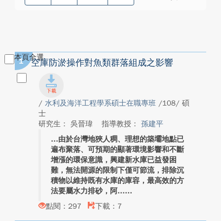
本頁全選
1
空庫防淤操作對魚類群落組成之影響
/
水利及海洋工程學系碩士在職專班
/108/ 碩
士
研究生： 吳晉瑋
指導教授：
孫建平
由於台灣地狹人稠、理想的築壩地點已
遍布聚落、可預期的顯著環境影響和不斷
增漲的環保意識，興建新水庫已益發困
難，無法開源的限制下僅可節流，排除沉
積物以維持既有水庫的庫容，最高效的方
法要屬水力排砂，阿...
點閱：297
下載：7