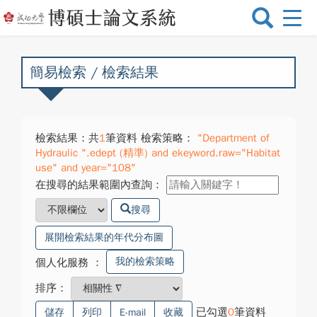
選
單
切
換
簡易檢索 / 檢索結果
檢索結果：共
1
筆資料 檢索策略：
"Department of
Hydraulic ".edept (精準) and ekeyword.raw="Habitat
use" and year="108"
在搜尋的結果範圍內查詢：
搜尋
展開檢索結果的年代分布圖
我的檢索策略
個人化服務
：
排序：
已勾選
0
筆資料
儲存
列印
E-mail
收藏