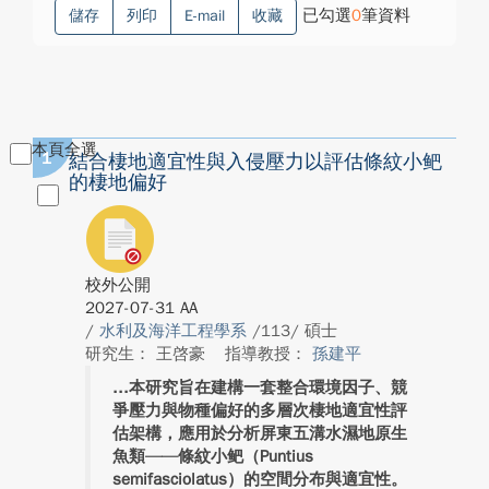
已勾選
0
筆資料
儲存
列印
E-mail
收藏
本頁全選
1
結合棲地適宜性與入侵壓力以評估條紋小鲃
的棲地偏好
校外公開
2027-07-31 AA
/
水利及海洋工程學系
/113/ 碩士
研究生： 王啓豪
指導教授：
孫建平
本研究旨在建構一套整合環境因子、競
爭壓力與物種偏好的多層次棲地適宜性評
估架構，應用於分析屏東五溝水濕地原生
魚類——條紋小鲃（Puntius
semifasciolatus）的空間分布與適宜性。