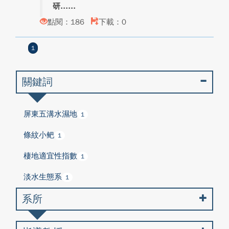
研...
點閱：186
下載：0
1
關鍵詞
屏東五溝水濕地
1
條紋小鲃
1
棲地適宜性指數
1
淡水生態系
1
系所