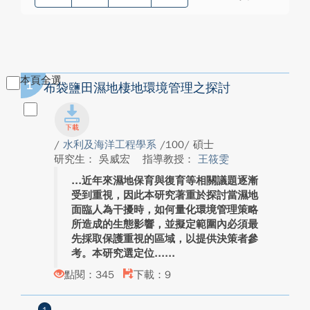
本頁全選
1
布袋鹽田濕地棲地環境管理之探討
/
水利及海洋工程學系
/100/ 碩士
研究生： 吳威宏
指導教授：
王筱雯
近年來濕地保育與復育等相關議題逐漸
受到重視，因此本研究著重於探討當濕地
面臨人為干擾時，如何量化環境管理策略
所造成的生態影響，並擬定範圍內必須最
先採取保護重視的區域，以提供決策者參
考。本研究選定位...
點閱：345
下載：9