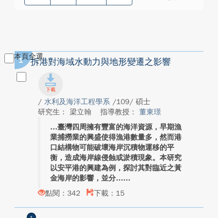
本頁全選
1
拆港對海域水動力與地形變遷之影響
/
水利及海洋工程學系
/109/ 碩士
研究生： 梁立翰
指導教授：
董東璟
臺灣四周擁有豐富的海洋資源，早期漁
業捕撈業的興盛使得漁港數量多，然而港
口結構物可能破壞海岸沉積物運移的平
衡，造成海岸線侵蝕或淤積現象。本研究
以安平港的興建為例，探討其對臨近之黃
金海岸的影響，並分...
點閱：342
下載：15