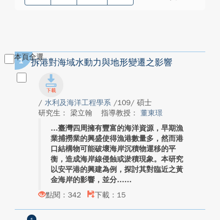
本頁全選
1
拆港對海域水動力與地形變遷之影響
/
水利及海洋工程學系
/109/ 碩士
研究生： 梁立翰
指導教授：
董東璟
臺灣四周擁有豐富的海洋資源，早期漁
業捕撈業的興盛使得漁港數量多，然而港
口結構物可能破壞海岸沉積物運移的平
衡，造成海岸線侵蝕或淤積現象。本研究
以安平港的興建為例，探討其對臨近之黃
金海岸的影響，並分...
點閱：342
下載：15