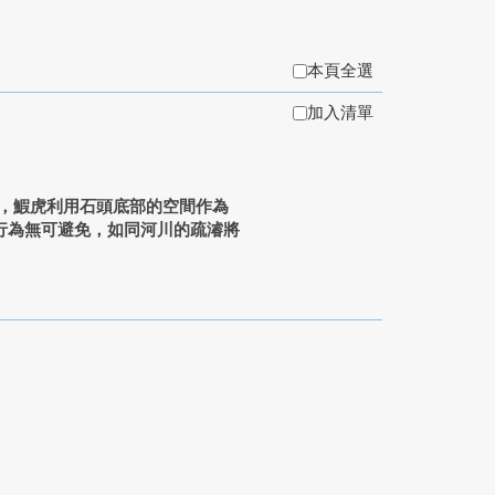
本頁全選
加入清單
，鰕虎利用石頭底部的空間作為
行為無可避免，如同河川的疏濬將