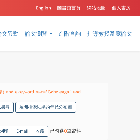
English
圖書館首頁
網站地圖
個人書房
論文異動
論文瀏覽
進階查詢
指導教授瀏覽論文
準) and ekeyword.raw="Goby eggs" and
搜尋
展開檢索結果的年代分布圖
已勾選
0
筆資料
列印
E-mail
收藏