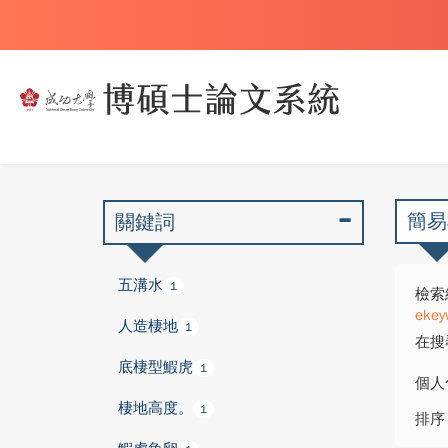
簡易
關鍵詞
五溝水
1
檢索
ekeyw
人造棲地
1
在搜
底棲型鰕虎
1
個人
棲地高度。
1
排序