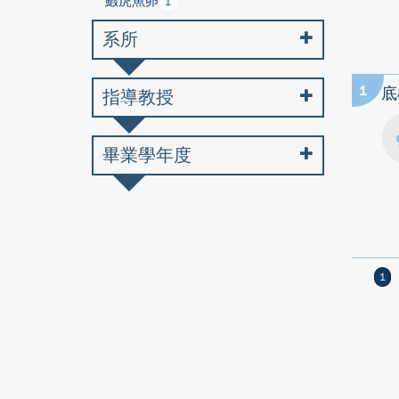
鰕虎魚卵
1
系所
1
底
指導教授
畢業學年度
1