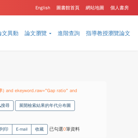
English
圖書館首頁
網站地圖
個人書房
論文異動
論文瀏覽
進階查詢
指導教授瀏覽論文
準) and ekeyword.raw="Gap ratio" and
搜尋
展開檢索結果的年代分布圖
已勾選
0
筆資料
列印
E-mail
收藏