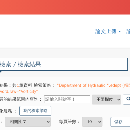
論文上傳
檢索 / 檢索結果
結果：共
1
筆資料 檢索策略：
"Department of Hydraulic ".edept (精
word.raw="Vorticity"
尋的結果範圍內查詢：
我的檢索策略
化服務
：
：
每頁筆數：
儲存