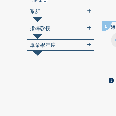
間隙比
1
系所
1
海
指導教授
畢業學年度
1