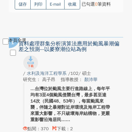
已勾選
0
筆資料
儲存
列印
E-mail
收藏
本頁全選
1
資料處理群集分析演算法應用於颱風暴潮偏
差之預測---以麥寮潮位站為例
/
水利及海洋工程學系
/102/ 碩士
研究生： 高子昂
指導教授：
顏沛華
台灣位於颱風主要行進路線上，每年平
均有3至4個颱風侵襲台灣，最多甚至達
14次（民國48、53年），每當颱風來
襲，伴隨之暴潮對近岸環境及海岸工程帶
來重大影響，不只破壞海岸結構物，更嚴
重影響沿海居民...
點閱：370
下載：2