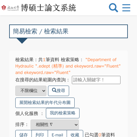
選
單
切
換
簡易檢索 / 檢索結果
檢索結果：共
1
筆資料 檢索策略：
"Department of
Hydraulic ".edept (精準) and ekeyword.raw="Fluent"
and ekeyword.raw="Fluent"
在搜尋的結果範圍內查詢：
搜尋
展開檢索結果的年代分布圖
我的檢索策略
個人化服務
：
排序：
已勾選
0
筆資料
儲存
列印
E-mail
收藏