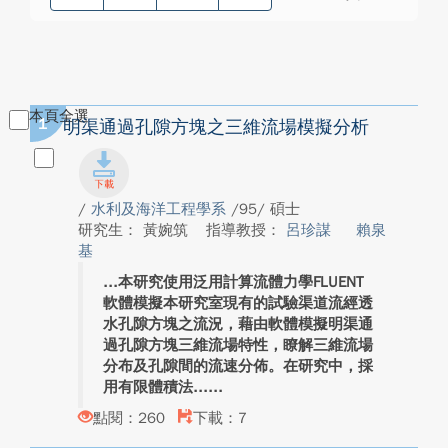
本頁全選
1
明渠通過孔隙方塊之三維流場模擬分析
/
水利及海洋工程學系
/95/ 碩士
研究生： 黃婉筑
指導教授：
呂珍謀
賴泉
基
本研究使用泛用計算流體力學FLUENT
軟體模擬本研究室現有的試驗渠道流經透
水孔隙方塊之流況，藉由軟體模擬明渠通
過孔隙方塊三維流場特性，瞭解三維流場
分布及孔隙間的流速分佈。在研究中，採
用有限體積法...
點閱：260
下載：7