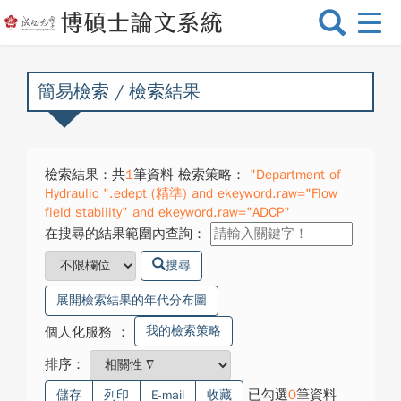
選
單
切
換
簡易檢索 / 檢索結果
檢索結果：共
1
筆資料 檢索策略：
"Department of
Hydraulic ".edept (精準) and ekeyword.raw="Flow
field stability" and ekeyword.raw="ADCP"
在搜尋的結果範圍內查詢：
搜尋
展開檢索結果的年代分布圖
我的檢索策略
個人化服務
：
排序：
已勾選
0
筆資料
儲存
列印
E-mail
收藏