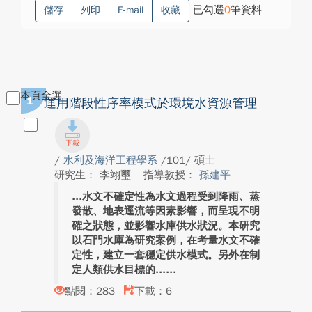
已勾選
0
筆資料
儲存
列印
E-mail
收藏
本頁全選
1
運用階段性序率模式於環境水資源管理
/
水利及海洋工程學系
/101/ 碩士
研究生： 李翊璽
指導教授：
孫建平
水文不確定性為水文過程受到降雨、蒸
發散、地表逕流等因素影響，而呈現不明
確之狀態，並影響水庫供水狀況。本研究
以石門水庫為研究案例，在考量水文不確
定性，建立一套穩定供水模式。另外在制
定人類供水目標的...
點閱：283
下載：6