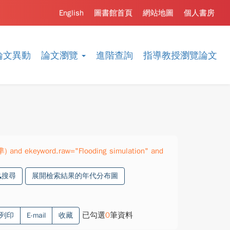
English
圖書館首頁
網站地圖
個人書房
論文異動
論文瀏覽
進階查詢
指導教授瀏覽論文
準) and ekeyword.raw="Flooding simulation" and
搜尋
展開檢索結果的年代分布圖
已勾選
0
筆資料
列印
E-mail
收藏