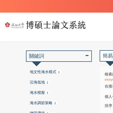
簡易
關鍵詞
地文性淹水模式
1
檢索
ekey
沿海低地
1
在搜
淹水模擬
1
個人
淹水調節策略
1
排序