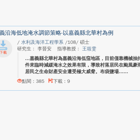
義沿海低地淹水調節策略-以嘉義縣北華村為例
/
水利及海洋工程學系
/108/ 碩士
研究生： 李晉安
指導教授：
王筱雯
嘉義縣北華村為嘉義沿海低窪地區，目前僅靠機械抽
件來臨時減緩淹水之效果有限，導致村落居民在颱風豪
居民之生命財產安全遭受極大威脅。布袋鹽場...
點閱：385
下載：9