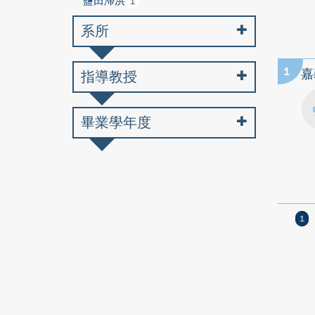
鹽田滯洪
1
系所
1
嘉
指導教授
畢業學年度
1