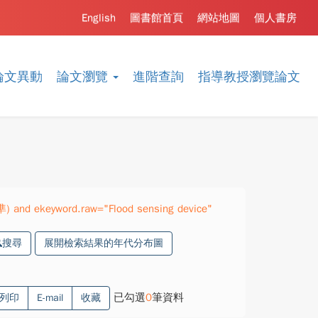
English
圖書館首頁
網站地圖
個人書房
論文異動
論文瀏覽
進階查詢
指導教授瀏覽論文
準) and ekeyword.raw="Flood sensing device"
搜尋
展開檢索結果的年代分布圖
已勾選
0
筆資料
列印
E-mail
收藏