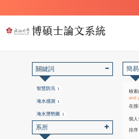
簡易
關鍵詞
智慧防汛
1
檢索
and 
淹水感測
1
在搜
淹水潛勢圖
1
個人
系所
排序