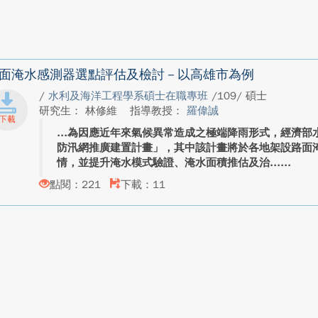
面淹水感測器選點評估及檢討－以高雄市為例
/
水利及海洋工程學系碩士在職專班
/109/ 碩士
研究生： 林修維
指導教授：
羅偉誠
為因應近年來氣候異常造成之極端降雨形式，經濟部
防汛網推廣建置計畫」，其中該計畫將於各地架設路面
情，並提升淹水模式驗證、淹水面積推估及治...
點閱：221
下載：11