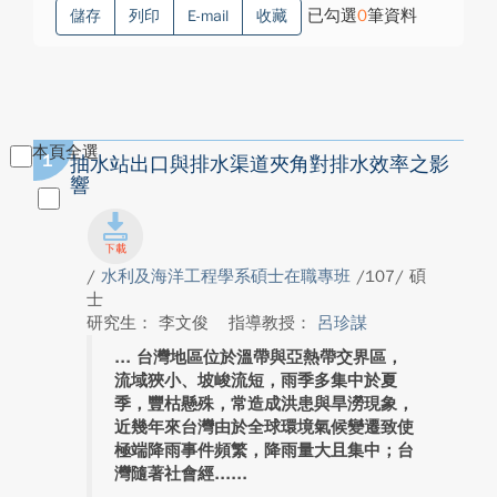
已勾選
0
筆資料
儲存
列印
E-mail
收藏
本頁全選
1
抽水站出口與排水渠道夾角對排水效率之影
響
/
水利及海洋工程學系碩士在職專班
/107/ 碩
士
研究生： 李文俊
指導教授：
呂珍謀
台灣地區位於溫帶與亞熱帶交界區，
流域狹小、坡峻流短，雨季多集中於夏
季，豐枯懸殊，常造成洪患與旱澇現象，
近幾年來台灣由於全球環境氣候變遷致使
極端降雨事件頻繁，降雨量大且集中；台
灣隨著社會經...