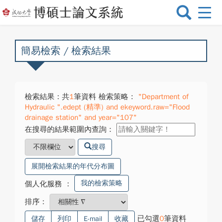
選
單
切
換
簡易檢索 / 檢索結果
檢索結果：共
1
筆資料 檢索策略：
"Department of
Hydraulic ".edept (精準) and ekeyword.raw="Flood
drainage station" and year="107"
在搜尋的結果範圍內查詢：
搜尋
展開檢索結果的年代分布圖
我的檢索策略
個人化服務
：
排序：
已勾選
0
筆資料
儲存
列印
E-mail
收藏