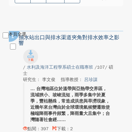
本頁全選
1
抽水站出口與排水渠道夾角對排水效率之影
響
/
水利及海洋工程學系碩士在職專班
/107/ 碩
士
研究生： 李文俊
指導教授：
呂珍謀
台灣地區位於溫帶與亞熱帶交界區，
流域狹小、坡峻流短，雨季多集中於夏
季，豐枯懸殊，常造成洪患與旱澇現象，
近幾年來台灣由於全球環境氣候變遷致使
極端降雨事件頻繁，降雨量大且集中；台
灣隨著社會經...
點閱：397
下載：2