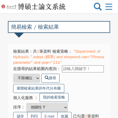
選
單
切
換
簡易檢索 / 檢索結果
檢索結果：共
1
筆資料 檢索策略：
"Department of
Hydraulic ".edept (精準) and ekeyword.raw="Fitness
parameter" and year="111"
在搜尋的結果範圍內查詢：
搜尋
展開檢索結果的年代分布圖
我的檢索策略
個人化服務
：
排序：
已勾選
0
筆資料
儲存
列印
E-mail
收藏