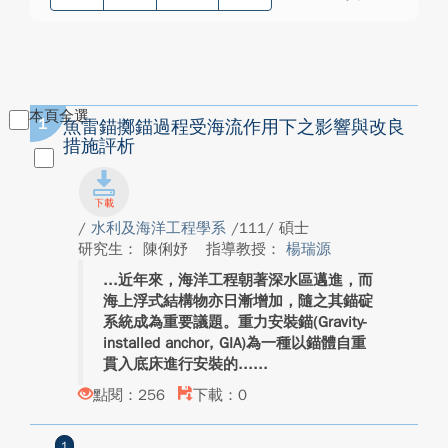
本頁全選
1
魚雷錨擲錨過程受海流作用下之影響與改良
措施評析
/
水利及海洋工程學系
/111/ 碩士
研究生： 陳俐妤
指導教授：
楊瑞源
近年來，海洋工程朝著深水區邁進，而
海上浮式結構物亦日漸增加，隨之其錨碇
系統成為重要議題。重力安裝錨(Gravity-
installed anchor, GIA)為一種以錨體自重
貫入底床進行安裝的...
點閱：256
下載：0
1