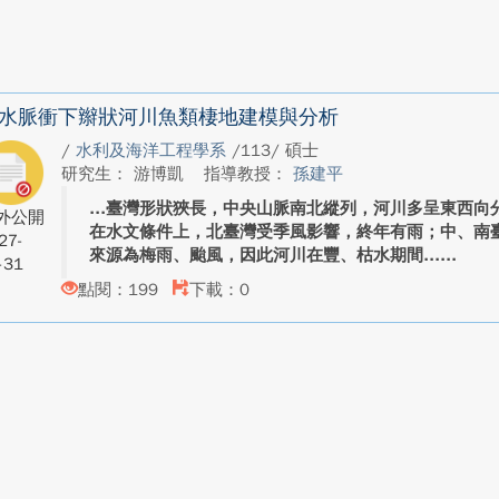
水脈衝下辮狀河川魚類棲地建模與分析
/
水利及海洋工程學系
/113/ 碩士
研究生： 游博凱
指導教授：
孫建平
臺灣形狀狹長，中央山脈南北縱列，河川多呈東西向
外公開
在水文條件上，北臺灣受季風影響，終年有雨；中、南
27-
來源為梅雨、颱風，因此河川在豐、枯水期間...
-31
點閱：199
下載：0