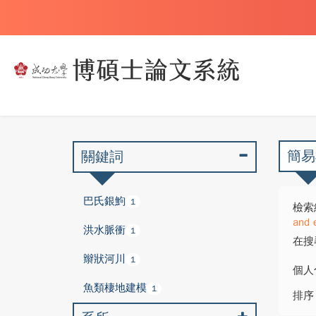
簡易
關鍵詞
巴氏銀鮈
1
檢索
and 
洪水脈衝
1
在搜
辮狀河川
1
個人
魚類棲地建模
1
排序