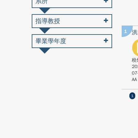
系所
指導教授
1
洪
畢業學年度
校
20
07
AA
1