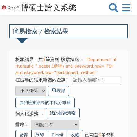
選
單
切
換
簡易檢索 / 檢索結果
檢索結果：共
1
筆資料 檢索策略：
"Department of
Hydraulic ".edept (精準) and ekeyword.raw="FSI"
and ekeyword.raw="partitioned method"
在搜尋的結果範圍內查詢：
搜尋
展開檢索結果的年代分布圖
我的檢索策略
個人化服務
：
排序：
已勾選
0
筆資料
儲存
列印
E-mail
收藏