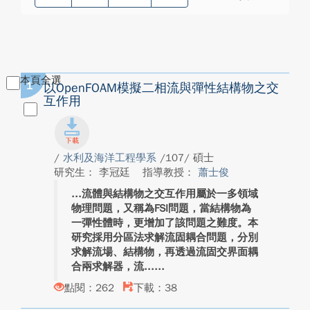
本頁全選
1
以OpenFOAM模擬二相流與彈性結構物之交
互作用
/
水利及海洋工程學系
/107/ 碩士
研究生： 李冠廷
指導教授：
蕭士俊
流體與結構物之交互作用屬於一多領域
物理問題，又稱為FSI問題，當結構物為
一彈性體時，更增加了該問題之難度。本
研究採用分區法求解流固耦合問題，分別
求解流場、結構物，再透過流固交界面耦
合兩求解器，流...
點閱：262
下載：38