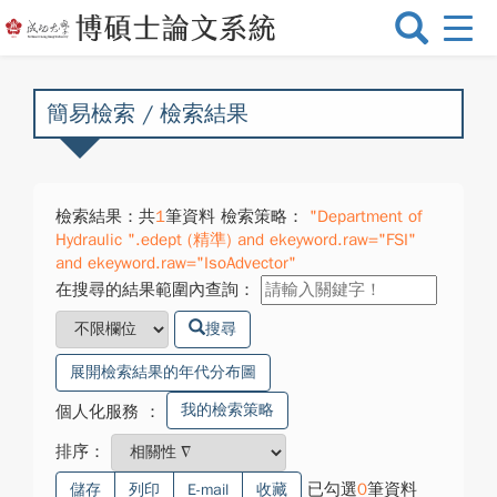
選
單
切
換
簡易檢索 / 檢索結果
檢索結果：共
1
筆資料 檢索策略：
"Department of
Hydraulic ".edept (精準) and ekeyword.raw="FSI"
and ekeyword.raw="IsoAdvector"
在搜尋的結果範圍內查詢：
搜尋
展開檢索結果的年代分布圖
我的檢索策略
個人化服務
：
排序：
已勾選
0
筆資料
儲存
列印
E-mail
收藏