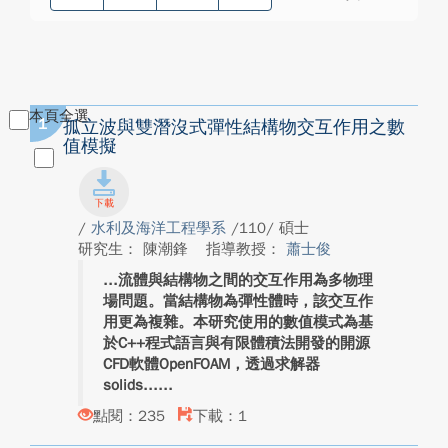
本頁全選
1
孤立波與雙潛沒式彈性結構物交互作用之數
值模擬
/
水利及海洋工程學系
/110/ 碩士
研究生： 陳潮鋒
指導教授：
蕭士俊
流體與結構物之間的交互作用為多物理
場問題。當結構物為彈性體時，該交互作
用更為複雜。本研究使用的數值模式為基
於C++程式語言與有限體積法開發的開源
CFD軟體OpenFOAM，透過求解器
solids...
點閱：235
下載：1