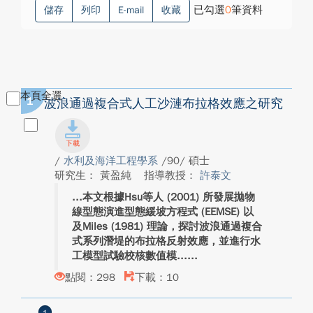
已勾選
0
筆資料
儲存
列印
E-mail
收藏
本頁全選
1
波浪通過複合式人工沙漣布拉格效應之研究
/
水利及海洋工程學系
/90/ 碩士
研究生： 黃盈純
指導教授：
許泰文
本文根據Hsu等人 (2001) 所發展拋物
線型態演進型態緩坡方程式 (EEMSE) 以
及Miles (1981) 理論，探討波浪通過複合
式系列潛堤的布拉格反射效應，並進行水
工模型試驗校核數值模...
點閱：298
下載：10