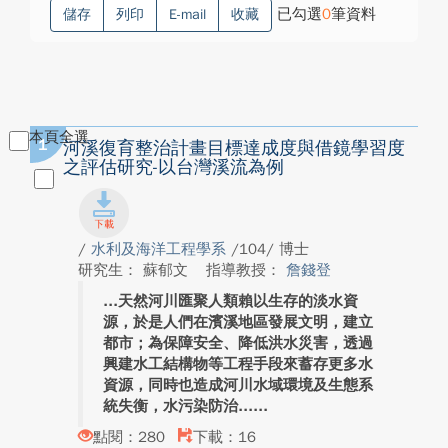
已勾選
0
筆資料
儲存
列印
E-mail
收藏
本頁全選
1
河溪復育整治計畫目標達成度與借鏡學習度
之評估研究-以台灣溪流為例
/
水利及海洋工程學系
/104/ 博士
研究生： 蘇郁文
指導教授：
詹錢登
天然河川匯聚人類賴以生存的淡水資
源，於是人們在濱溪地區發展文明，建立
都市；為保障安全、降低洪水災害，透過
興建水工結構物等工程手段來蓄存更多水
資源，同時也造成河川水域環境及生態系
統失衡，水污染防治...
點閱：280
下載：16