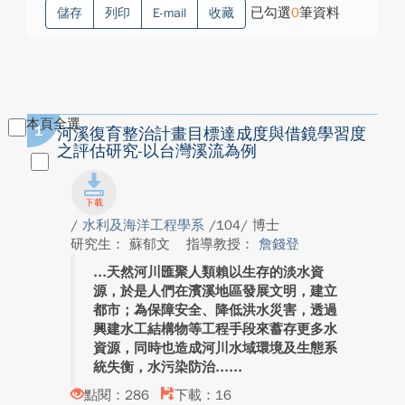
已勾選
0
筆資料
儲存
列印
E-mail
收藏
本頁全選
1
河溪復育整治計畫目標達成度與借鏡學習度
之評估研究-以台灣溪流為例
/
水利及海洋工程學系
/104/ 博士
研究生： 蘇郁文
指導教授：
詹錢登
天然河川匯聚人類賴以生存的淡水資
源，於是人們在濱溪地區發展文明，建立
都市；為保障安全、降低洪水災害，透過
興建水工結構物等工程手段來蓄存更多水
資源，同時也造成河川水域環境及生態系
統失衡，水污染防治...
點閱：286
下載：16