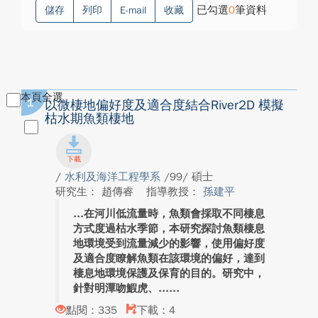
已勾選
0
筆資料
儲存
列印
E-mail
收藏
本頁全選
1
以微棲地偏好度及適合度結合River2D 模擬
枯水期魚類棲地
/
水利及海洋工程學系
/99/ 碩士
研究生： 趙傳睿
指導教授：
孫建平
在河川低流量時，魚類會採取不同棲息
方式度過枯水季節，本研究探討魚類棲息
地環境受到流量減少的影響，使用偏好度
及適合度瞭解魚類在該環境的偏好，達到
棲息地環境保護及保育的目的。研究中，
針對明潭吻鰕虎、...
點閱：335
下載：4