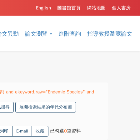
English
圖書館首頁
網站地圖
個人書房
論文異動
論文瀏覽
進階查詢
指導教授瀏覽論文
準) and ekeyword.raw="Endemic Species" and
搜尋
展開檢索結果的年代分布圖
已勾選
0
筆資料
列印
E-mail
收藏