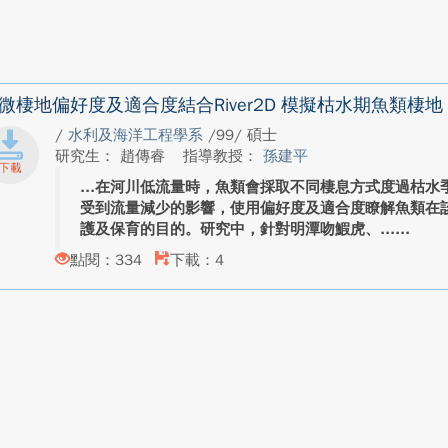
微棲地偏好度及適合度結合River2D 模擬枯水期魚類棲地
/
水利及海洋工程學系
/99/ 碩士
研究生： 趙傳睿
指導教授：
孫建平
在河川低流量時，魚類會採取不同棲息方式度過枯水
受到流量減少的影響，使用偏好度及適合度瞭解魚類在
護及保育的目的。研究中，針對明潭吻鰕虎、...
點閱：334
下載：4