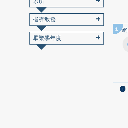
系所
指導教授
1
網
畢業學年度
1