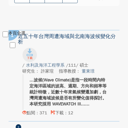
本頁全選
1
近五十年台灣周遭海域與北南海波候變化分
析
/
水利及海洋工程學系
/111/ 碩士
研究生： 許家瑄
指導教授：
董東璟
波候(Wave Climate)是指一段時間內特
定海洋區域的波高、週期、方向和頻率等
統計特徵，近數十年來氣候變遷加劇，台
灣周遭海域波候是否有所變化值得探討。
本研究採用 WAVEWATCH III...
點閱：371
下載：12
1